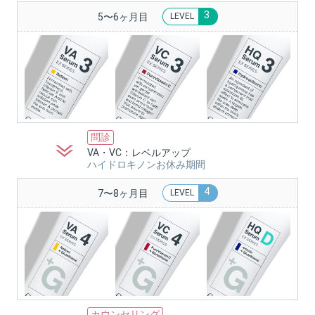
3
5〜6ヶ月目
LEVEL
問診
VA・VC：レベルアップ
ハイドロキノンお休み期間
4
7〜8ヶ月目
LEVEL
カウンセリング