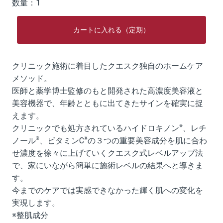
数量
：1
カートに入れる（定期）
クリニック施術に着目したクエスク独自のホームケア
メソッド。
医師と薬学博士監修のもと開発された高濃度美容液と
美容機器で、年齢とともに出てきたサインを確実に捉
えます。
※
クリニックでも処方されているハイドロキノン
、レチ
※
※
ノール
、ビタミンC
の３つの重要美容成分を肌に合わ
せ濃度を徐々に上げていくクエスク式レベルアップ法
で、家にいながら簡単に施術レベルの結果へと導きま
す。
今までのケアでは実感できなかった輝く肌への変化を
実現します。
※整肌成分