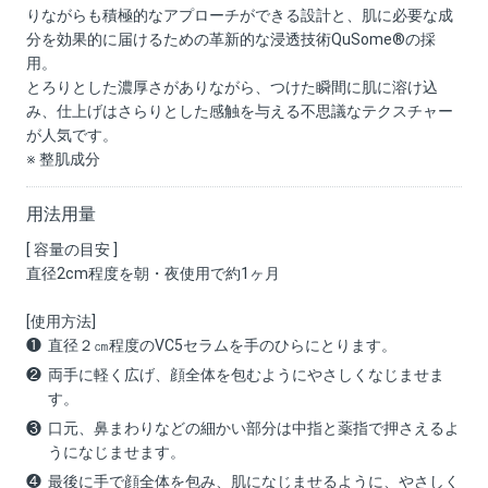
りながらも積極的なアプローチができる設計と、肌に必要な成
分を効果的に届けるための革新的な浸透技術QuSome®の採
用。
とろりとした濃厚さがありながら、つけた瞬間に肌に溶け込
み、仕上げはさらりとした感触を与える不思議なテクスチャー
が人気です。
※ 整肌成分
用法用量
[ 容量の目安 ]
直径2cm程度を朝・夜使用で約1ヶ月
[使用方法]
直径２㎝程度のVC5セラムを手のひらにとります。
両手に軽く広げ、顔全体を包むようにやさしくなじませま
す。
口元、鼻まわりなどの細かい部分は中指と薬指で押さえるよ
うになじませます。
最後に手で顔全体を包み、肌になじませるように、やさしく