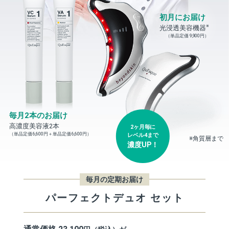
初月にお届け
※
光浸透美容機器
（単品定価 9,900円）
毎月2本のお届け
高濃度美容液2本
2ヶ月毎に
（単品定価 6,600円＋単品定価 6,600円）
レベル4まで
※角質層まで
濃度UP！
毎月の定期お届け
パーフェクトデュオ セット